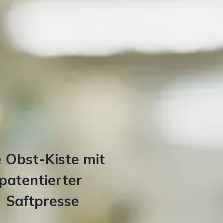
e Obst-Kiste mit
patentierter
Saftpresse