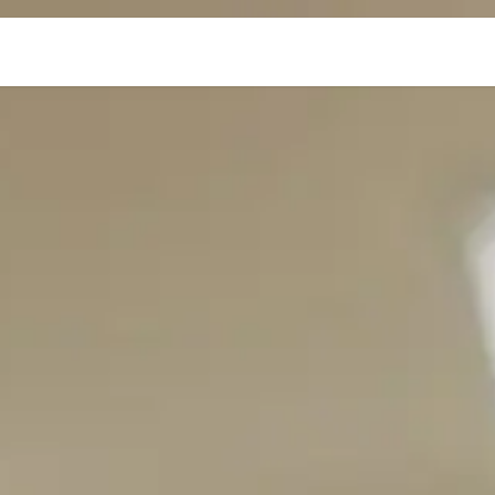
korb
Gastro-Saftpressen
Über uns