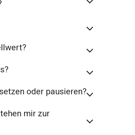
?
ll­wert?
os?
setzen oder pausieren?
stehen mir zur