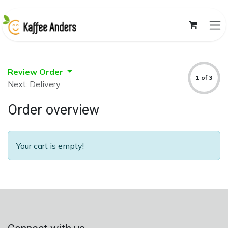
Skip to Content
Review Order
1 of 3
Next: Delivery
Order overview
Your cart is empty!