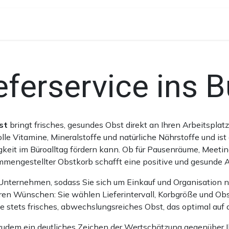
korb
Gastronomie-Saftpressen
Über uns
eferservice ins 
st
bringt frisches, gesundes Obst direkt an Ihren Arbeitspla
olle Vitamine, Mineralstoffe und natürliche Nährstoffe und is
gkeit im Büroalltag fördern kann. Ob für Pausenräume, Meetin
ammengestellter Obstkorb schafft eine positive und gesunde 
Ihr Unternehmen, sodass Sie sich um Einkauf und Organisatio
Ihren Wünschen: Sie wählen Lieferintervall, Korbgröße und 
e stets frisches, abwechslungsreiches Obst, das optimal auf d
 zudem ein deutliches Zeichen der Wertschätzung gegenüber 